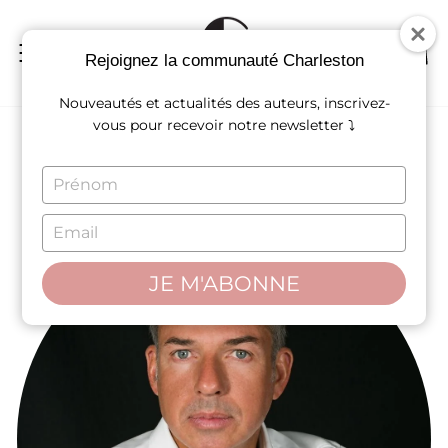
Passer
au
contenu
NAVIGATION
REC
P
Rejoignez la communauté Charleston
Nouveautés et actualités des auteurs, inscrivez-
vous pour recevoir notre newsletter ⤵
Tom Saller
TYPE
YOUR
NAME
TYPE
YOUR
EMAIL
JE M'ABONNE