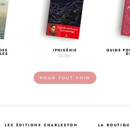
DES
IPHIGÉNIE
GUIDE PO
LES
D
20,90€
POUR TOUT VOIR
LES ÉDITIONS CHARLESTON
LA BOUTIQU