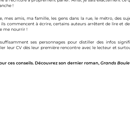
elle à l’écriture à proprement parler. Ainsi, je sais exactement ce
anche !
ie, mes amis, ma famille, les gens dans la rue, le métro, des suje
ils commencent à écrire, certains auteurs arrêtent de lire et de
e me nourrir !
suffisamment ses personnages pour distiller des infos sign
er leur CV dès leur première rencontre avec le lecteur et surto
ur ces conseils.
Découvrez son dernier roman,
Grands Boulev