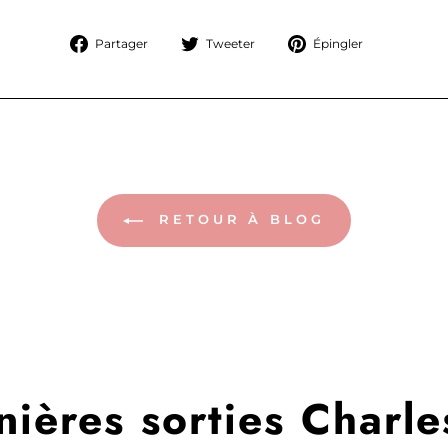
Partager
Tweeter
Épingler
Partager
Tweeter
Épingler
sur
sur
sur
Facebook
Twitter
Pinterest
RETOUR À BLOG
nières sorties Charle