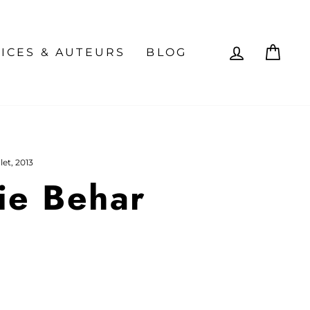
SE CON
PAN
ICES & AUTEURS
BLOG
llet, 2013
nie Behar