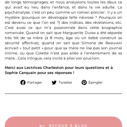
de longs témoignages, et nous analysions toutes les deux ce
qui avait eu lieu dans l’enfance, et dans la vie adulte. La
psychanalyse, c’est un peu comme un roman policier : il y a un
mystère (pourquoi on développe telle névrose ? Pourquoi on
est devenu ce que l’on est ?) des indices, des révélations, etc.
C’est aussi ce qui m’a passionnée dans cette biographie
romancée. Quand on sait que Marguerite Duras a été séparée
très tôt de sa mère (à 8 mois, âge où un bébé construit sa
sécurité affective), quand on sait que Simone de Beauvoir
écrivait « tout petit » pour que sa mère ne lise pas son journal
intime, ou que Colette n’est pas allée à l’enterrement de sa
mère….Cela intrigue, cela incite à aller voir plus loin.
Merci aux Lectrices Charleston pour leurs questions et à
Sophie Carquain pour ses réponses !
Partager
Tweeter
Épingler
Partager
Tweeter
Épingler
sur
sur
sur
Facebook
Twitter
Pinterest
RETOUR À BLOG