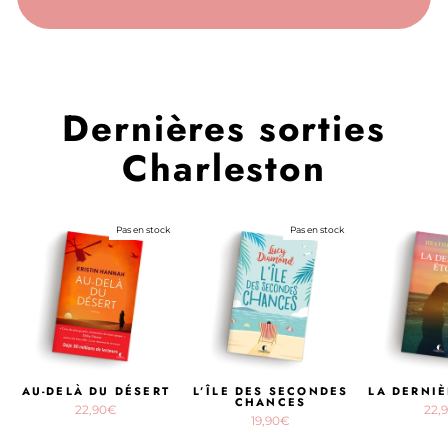
Dernières sorties
Charleston
Pas en stock
Pas en stock
AU-DELÀ DU DÉSERT
L’ÎLE DES SECONDES
LA DERNIÈ
CHANCES
22,90€
22,
19,90€