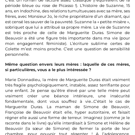
C’est un roman de facture assez classique (l’équivalent de la
période bleue ou rose de Picasso !). L’histoire de Suzanne, 15
ans, en Indochine, des relations tumultueuses avec sa mère, ses
frères, avec Monsieur Jo, le riche propriétaire d’un diamant, qui
est censé les sauver de la pauvreté. Suzanne la « petite misère »,
sobriquet que lui a attribué sa propre mère. La vie de Suzanne
est très proche de celle de Marguerite Duras. Simone de
Beauvoir a été une figure très importante dans ma vie (pour
mon engagement féministe). L’écriture sublime certes de
Colette m’est moins proche. C’est une question de sensibilité
personnelle.
Même question envers leurs mères : laquelle de ces mères,
si particulières, vous a le plus intéressée ?
Marie Donnadieu, la mère de Marguerite Duras était vraiment
très fragile psychologiquement, instable, assez terrifiante pour
une enfant. Je pense qu’être élevé par une telle mère peut
vraiment créer une béance intérieure, une insécurité
fondamentale, dont vous souffrez à vie…C’était le cas de
Marguerite Duras. La maman de Simone de Beauvoir,
Françoise de Beauvoir était elle, hyper autoritaire, et faisait
régner elle aussi une forme de terreur. Imaginez (comme je le
raconte dans le livre) qu’elle interdisait à Simone et Hélène de
Beauvoir (la sœur de Simone) de fermer la porte de leur
chambre, pour pouvoir tout régenter ! A l’adolescence,