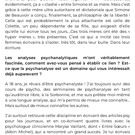
évidemment, ça a « clashé » entre Simone et sa mère. Mais c’est
grâce à cette mère ultra autoritaire et dictatoriale que Simone
de Beauvoir a conçu, finalement, sa philosophie de la liberté !
Celle qui est probablement la plus attachante est celle de
Colette, un peu dépendante de sa fille, qui exigeait d’elle
qu’elle lui écrive tous les jours….Ces trois mères ont été des «
hyper mères », très présentes. C’est ce qui a incité ces trois
femmes écrivains à s’isoler, très tôt, dans leur bulle. Dans leur
écriture.
Les analyses psychanalytiques m’ont véritablement
fascinée, comment avez-vous pensé à établir ce lien ? Est-
ce que la psychanalyse est un domaine qui vous intéressait
déjà auparavant ?
A 18 ans, je rêvais d’être psychanalyste ! J’ai toujours suivi des
cours de psycho, des séminaires de psychanalyse en tant
qu’auditrice libre, à la Sorbonne, et me suis prêtée moi-même
à une longue analyse, qui m’a permis de mieux me connaître…
Mais surtout de mieux connaître les autres.
J’ai surtout retrouvé cette discipline en écrivant des articles psy
pour les journaux, et en co-écrivant quatre livres avec la
psychologue clinicienne Maryse Vaillant, dont « Entre Sœurs »
(Albin Michel), qui a rencontré un grand succès. Je lui écrivais