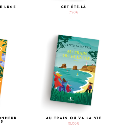
DE LUNE
CET ÉTÉ-LÀ
7,90€
BONHEUR
AU TRAIN OÙ VA LA VIE
ES
19,00€