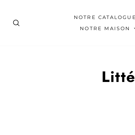
Passer
au
contenu
NOTRE CATALOGU
RECHERCHER
NOTRE MAISON
Litt