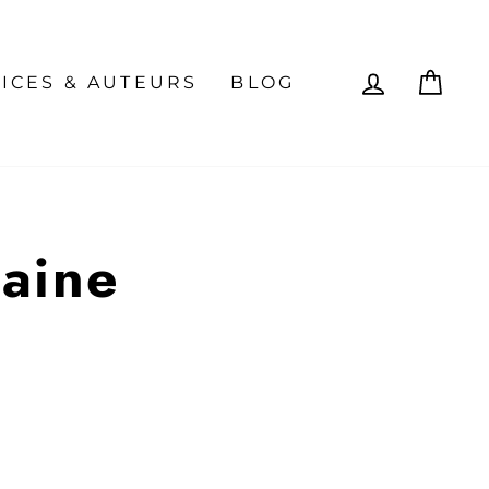
SE CON
PAN
ICES & AUTEURS
BLOG
raine