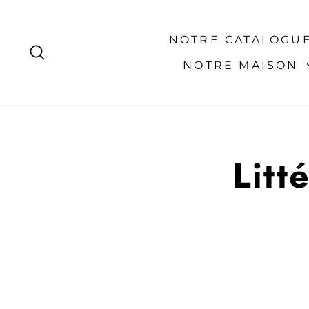
Passer
au
contenu
NOTRE CATALOGU
RECHERCHER
NOTRE MAISON
Litt