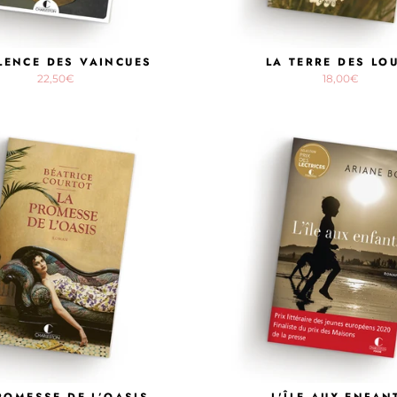
ILENCE DES VAINCUES
LA TERRE DES LO
22,50€
18,00€
ROMESSE DE L’OASIS
L'ÎLE AUX ENFAN