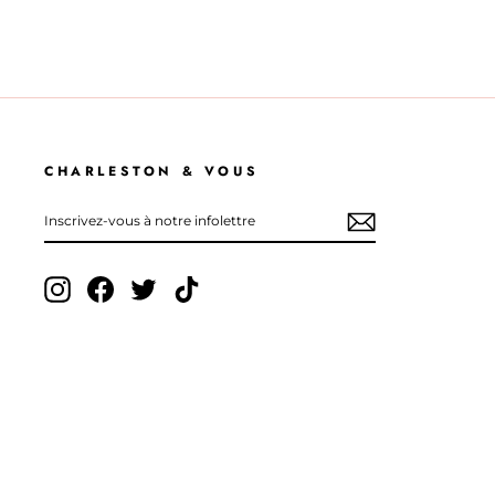
CHARLESTON & VOUS
INSCRIVEZ-
S'INSCRIRE
VOUS
À
NOTRE
INFOLETTRE
Instagram
Facebook
Twitter
TikTok