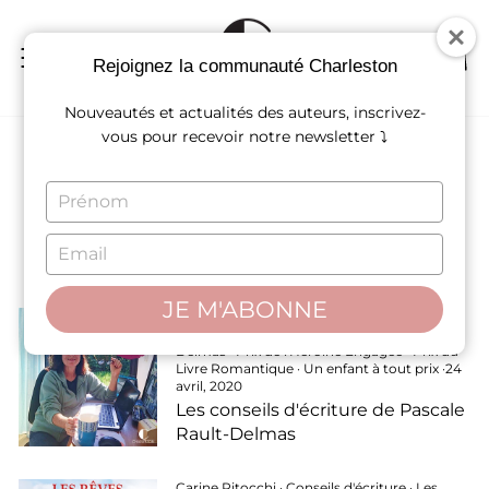
Passer
au
contenu
NAVIGATION
REC
P
Rejoignez la communauté Charleston
Nouveautés et actualités des auteurs, inscrivez-
vous pour recevoir notre newsletter ⤵
Blog
TYPE
YOUR
NAME
TYPE
YOUR
EMAIL
JE M'ABONNE
À propos de nos livres
·
Conseils d'écriture
·
Les conseils de nos auteurs
·
Pascale Rault-
Delmas
·
Prix de l'Héroïne Engagée
·
Prix du
Livre Romantique
·
Un enfant à tout prix
·
24
avril, 2020
Les conseils d'écriture de Pascale
Rault-Delmas
Carine Pitocchi
·
Conseils d'écriture
·
Les