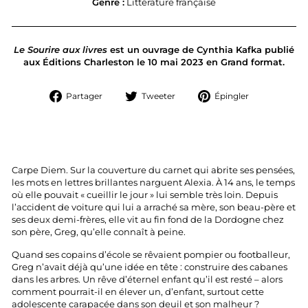
Genre :
Littérature française
Le Sourire aux livres
est un ouvrage de Cynthia Kafka publié
aux Éditions Charleston le 10 mai 2023 en Grand format.
Partager
Tweeter
Épingler
Partager
Tweeter
Épingler
sur
sur
sur
Facebook
Twitter
Pinterest
Carpe Diem. Sur la couverture du carnet qui abrite ses pensées,
les mots en lettres brillantes narguent Alexia. À 14 ans, le temps
où elle pouvait « cueillir le jour » lui semble très loin. Depuis
l’accident de voiture qui lui a arraché sa mère, son beau-père et
ses deux demi-frères, elle vit au fin fond de la Dordogne chez
son père, Greg, qu’elle connaît à peine.
Quand ses copains d’école se rêvaient pompier ou footballeur,
Greg n’avait déjà qu’une idée en tête : construire des cabanes
dans les arbres. Un rêve d’éternel enfant qu’il est resté – alors
comment pourrait-il en élever un, d’enfant, surtout cette
adolescente carapacée dans son deuil et son malheur ?