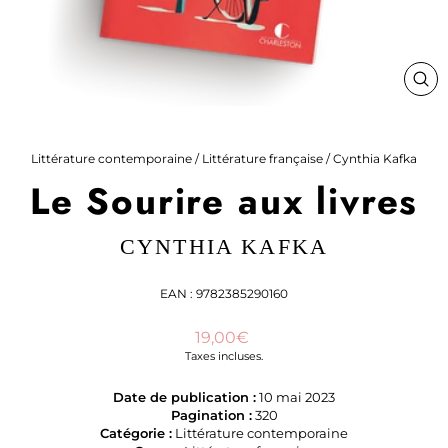
FE
(ES
Littérature contemporaine
/
Littérature française
/
Cynthia Kafka
Le Sourire aux livres
CYNTHIA KAFKA
EAN : 9782385290160
Prix
19,00€
régulier
Taxes incluses.
Date de publication :
10 mai 2023
Pagination :
320
Catégorie :
Littérature contemporaine