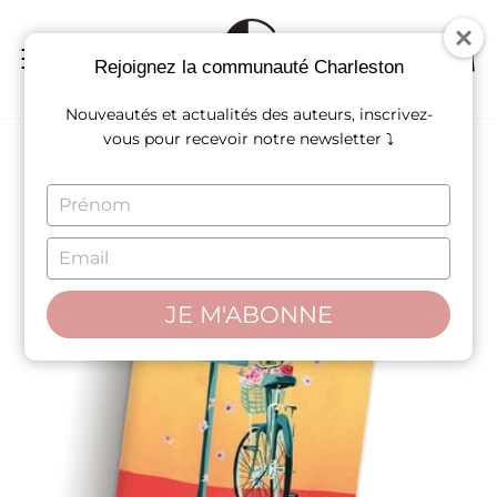
Passer
au
contenu
NAVIGATION
REC
P
Rejoignez la communauté Charleston
Nouveautés et actualités des auteurs, inscrivez-
vous pour recevoir notre newsletter ⤵
TYPE
YOUR
NAME
TYPE
YOUR
EMAIL
JE M'ABONNE