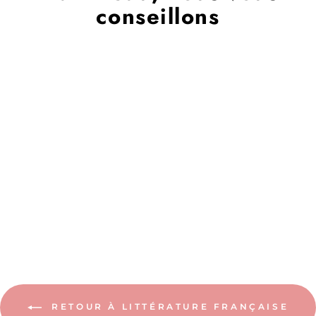
conseillons
CHANGER DE CIEL
POUR MIEUX VOIR
LES ÉTOILES
8,90€
RETOUR À LITTÉRATURE FRANÇAISE