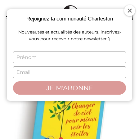
Passer
au
contenu
NAVIGATION
REC
P
Rejoignez la communauté Charleston
Nouveautés et actualités des auteurs, inscrivez-
vous pour recevoir notre newsletter ⤵
TYPE
YOUR
NAME
TYPE
YOUR
EMAIL
JE M'ABONNE