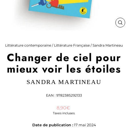
FE
(ES
Littérature contemporaine
/
Littérature Française
/
Sandra Martineau
Changer de ciel pour
mieux voir les étoiles
SANDRA MARTINEAU
EAN : 9782385292133
Prix
8,90€
régulier
Taxes incluses.
Date de publication :
17 mai 2024