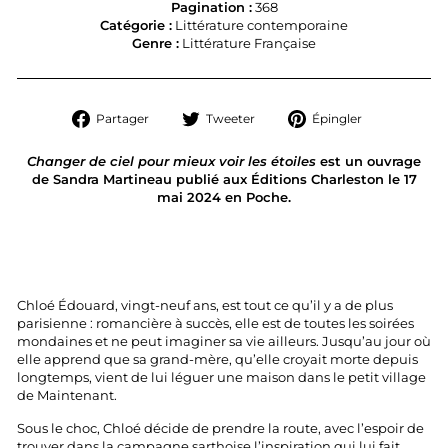
Pagination :
368
Catégorie :
Littérature contemporaine
Genre :
Littérature Française
Partager
Tweeter
Épingler
Partager
Tweeter
Épingler
sur
sur
sur
Facebook
Twitter
Pinterest
Changer de ciel pour mieux voir les étoiles
est un ouvrage
de Sandra Martineau publié aux Éditions Charleston le 17
mai 2024 en Poche.
Chloé Édouard, vingt-neuf ans, est tout ce qu’il y a de plus
parisienne : romancière à succès, elle est de toutes les soirées
mondaines et ne peut imaginer sa vie ailleurs. Jusqu’au jour où
elle apprend que sa grand-mère, qu’elle croyait morte depuis
longtemps, vient de lui léguer une maison dans le petit village
de Maintenant.
Sous le choc, Chloé décide de prendre la route, avec l’espoir de
trouver dans la campagne sarthoise l’inspiration qui lui fait