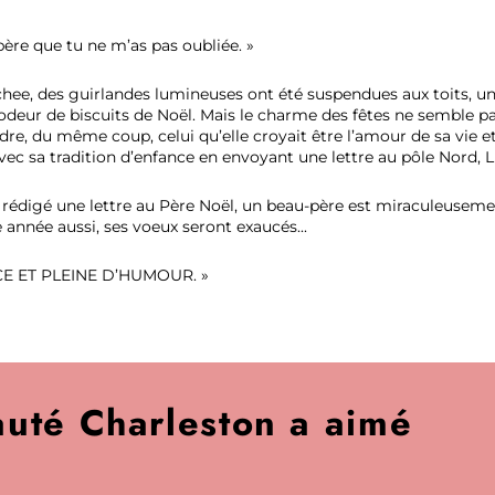
spère que tu ne m’as pas oubliée. »
chee, des guirlandes lumineuses ont été suspendues aux toits, un
ne odeur de biscuits de Noël. Mais le charme des fêtes ne semble p
re, du même coup, celui qu’elle croyait être l’amour de sa vie e
vec sa tradition d’enfance en envoyant une lettre au pôle Nord, L
 a rédigé une lettre au Père Noël, un beau-père est miraculeuseme
 année aussi, ses voeux seront exaucés...
 ET PLEINE D’HUMOUR. »
uté Charleston a aimé