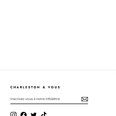
CHARLESTON & VOUS
INSCRIVEZ-
S'INSCRIRE
VOUS
À
NOTRE
INFOLETTRE
Instagram
Facebook
Twitter
TikTok