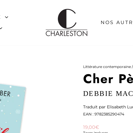
E
NOS AUTR
Littérature contemporaine
/
Cher Pè
DEBBIE MA
Traduit par Elisabeth Lu
EAN : 9782385290474
Prix
19,00€
régulier
Taxes incluses.