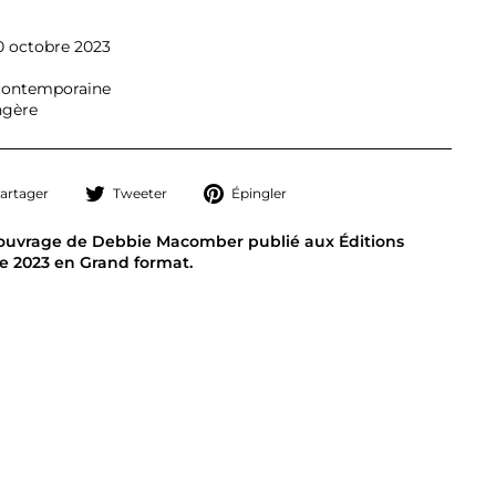
0 octobre 2023
 contemporaine
ngère
Partager
Tweeter
Épingler
artager
Tweeter
Épingler
sur
sur
sur
Facebook
Twitter
Pinterest
ouvrage de Debbie Macomber publié aux Éditions
re 2023 en Grand format.