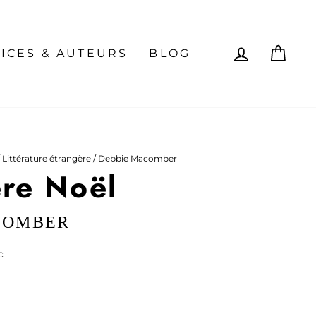
SE CON
PAN
ICES & AUTEURS
BLOG
Littérature étrangère
/
Debbie Macomber
re Noël
COMBER
c