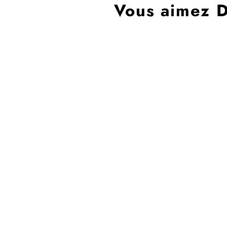
Vous aimez D
CHER PÈRE NOËL
19,00€