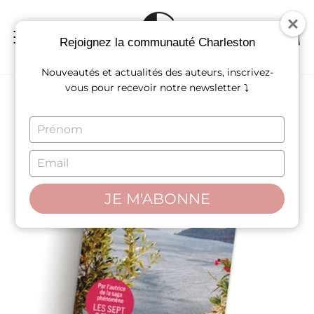
Passer
au
contenu
NAVIGATION
REC
P
Rejoignez la communauté Charleston
Nouveautés et actualités des auteurs, inscrivez-
vous pour recevoir notre newsletter ⤵
TYPE
YOUR
NAME
TYPE
YOUR
EMAIL
JE M'ABONNE