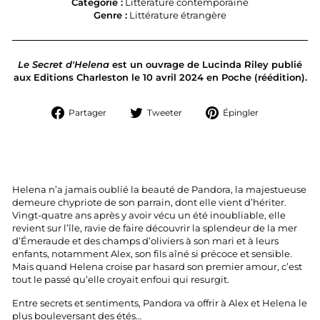
Catégorie :
Littérature contemporaine
Genre :
Littérature étrangère
Le Secret d'Helena
est un ouvrage de Lucinda Riley publié
aux Editions Charleston le 10 avril 2024 en Poche (réédition).
Partager
Tweeter
Épingler
Partager
Tweeter
Épingler
sur
sur
sur
Facebook
Twitter
Pinterest
Helena n’a jamais oublié la beauté de Pandora, la majestueuse
demeure chypriote de son parrain, dont elle vient d’hériter.
Vingt-quatre ans après y avoir vécu un été inoubliable, elle
revient sur l’île, ravie de faire découvrir la splendeur de la mer
d’Émeraude et des champs d’oliviers à son mari et à leurs
enfants, notamment Alex, son fils aîné si précoce et sensible.
Mais quand Helena croise par hasard son premier amour, c’est
tout le passé qu’elle croyait enfoui qui resurgit.
Entre secrets et sentiments, Pandora va offrir à Alex et Helena le
plus bouleversant des étés…