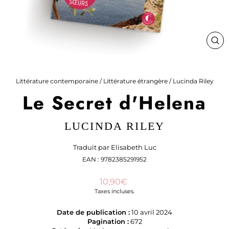
FE
(ES
Littérature contemporaine
/
Littérature étrangère
/
Lucinda Riley
Le Secret d'Helena
LUCINDA RILEY
Traduit par Elisabeth Luc
EAN : 9782385291952
Prix
10,90€
régulier
Taxes incluses.
Date de publication :
10 avril 2024
Pagination :
672