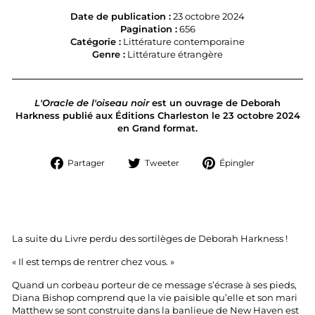
Date de publication :
23 octobre 2024
Pagination :
656
Catégorie :
Littérature contemporaine
Genre :
Littérature étrangère
L'Oracle de l'oiseau noir
est un ouvrage de Deborah
Harkness publié aux Éditions Charleston le 23 octobre 2024
en Grand format.
Partager
Tweeter
Épingler
Partager
Tweeter
Épingler
sur
sur
sur
Facebook
Twitter
Pinterest
La suite du Livre perdu des sortilèges de Deborah Harkness !
« Il est temps de rentrer chez vous. »
Quand un corbeau porteur de ce message s’écrase à ses pieds,
Diana Bishop comprend que la vie paisible qu’elle et son mari
Matthew se sont construite dans la banlieue de New Haven est