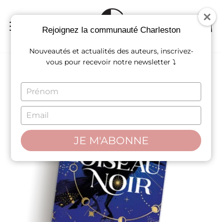
Passer
au
contenu
NAVIGATION
REC
P
Rejoignez la communauté Charleston
Nouveautés et actualités des auteurs, inscrivez-
vous pour recevoir notre newsletter ⤵
TYPE
YOUR
NAME
TYPE
YOUR
EMAIL
JE M'ABONNE