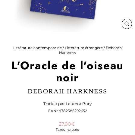
FE
(ES
Littérature contemporaine
/
Littérature étrangère
/
Deborah
Harkness
L'Oracle de l'oiseau
noir
DEBORAH HARKNESS
Traduit par Laurent Bury
EAN : 9782385292652
Prix
27,90€
régulier
Taxes incluses.