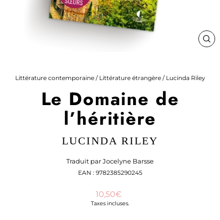
FE
(ES
Littérature contemporaine
/
Littérature étrangère
/
Lucinda Riley
Le Domaine de
l’héritière
LUCINDA RILEY
Traduit par Jocelyne Barsse
EAN : 9782385290245
Prix
10,50€
régulier
Taxes incluses.