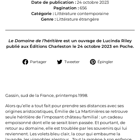
Date de publication :
24 octobre 2023
Pagination :
656
Catégorie :
Littérature contemporaine
Genre :
Littérature étrangère
Le Domaine de l’héritière
est un ouvrage de Lucinda Riley
publié aux Éditions Charleston le 24 octobre 2023 en Poche.
Partager
Tweeter
Épingler
Partager
Tweeter
Épingler
sur
sur
sur
Facebook
Twitter
Pinterest
Gassin, sud de la France, printemps 1998.
Alors qu’elle a tout fait pour prendre ses distances avec ses
origines aristocratiques, Émilie de La Martinières se retrouve
seule héritière de l’imposant château familial : un cadeau
empoisonné dont elle se serait bien passée. Et pourtant, de
retour au domaine, elle est troublée par les souvenirs qui lui
reviennent. Les volets bleu clair, la cour qui embaume la
lavande, les vignobles alentour… Tout la ramène à son enfance.