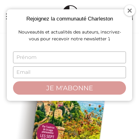
Passer
au
contenu
NAVIGATION
REC
P
Rejoignez la communauté Charleston
Nouveautés et actualités des auteurs, inscrivez-
vous pour recevoir notre newsletter ⤵
TYPE
YOUR
NAME
TYPE
YOUR
EMAIL
JE M'ABONNE