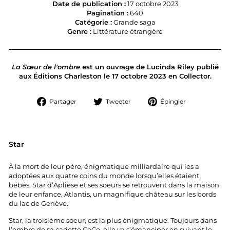
Date de publication :
17 octobre 2023
Pagination :
640
Catégorie :
Grande saga
Genre :
Littérature étrangère
La Sœur de l'ombre
est un ouvrage de Lucinda Riley publié
aux Éditions Charleston le 17 octobre 2023 en Collector.
Partager
Tweeter
Épingler
Partager
Tweeter
Épingler
sur
sur
sur
Facebook
Twitter
Pinterest
Star
À la mort de leur père, énigmatique milliardaire qui les a
adoptées aux quatre coins du monde lorsqu’elles étaient
bébés, Star d’Aplièse et ses soeurs se retrouvent dans la maison
de leur enfance, Atlantis, un magnifique château sur les bords
du lac de Genève.
Star, la troisième soeur, est la plus énigmatique. Toujours dans
l’ombre de sa cadette CeCe, elle va s’émanciper en suivant le