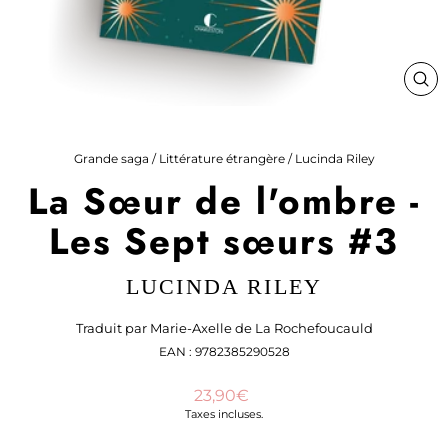
FE
(ES
Grande saga
/
Littérature étrangère
/
Lucinda Riley
La Sœur de l'ombre -
Les Sept sœurs
#3
LUCINDA RILEY
Traduit par Marie-Axelle de La Rochefoucauld
EAN : 9782385290528
Prix
23,90€
régulier
Taxes incluses.