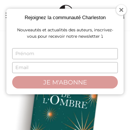
Passer
au
contenu
NAVIGATION
REC
P
Rejoignez la communauté Charleston
Nouveautés et actualités des auteurs, inscrivez-
vous pour recevoir notre newsletter ⤵
TYPE
YOUR
NAME
TYPE
YOUR
EMAIL
JE M'ABONNE