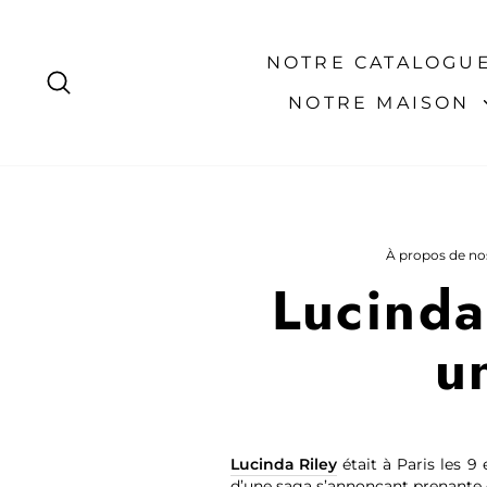
Passer
au
contenu
NOTRE CATALOGU
RECHERCHER
NOTRE MAISON
À propos de nos
Lucinda
u
Lucinda Riley
était à Paris les 9 
d’une saga s’annonçant prenante e