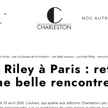
E
NOS AUTR
 livres
·
Les coulisses de la maison
·
Les Sept soeurs
·
Lucinda Riley
·
rencon
 Riley à Paris : re
ne belle rencontre
et 10 avril 2015. L’auteur, qui publie aux éditions Charleston
Les 
t passionnante, a eu la gentillesse de venir passer quelques jo