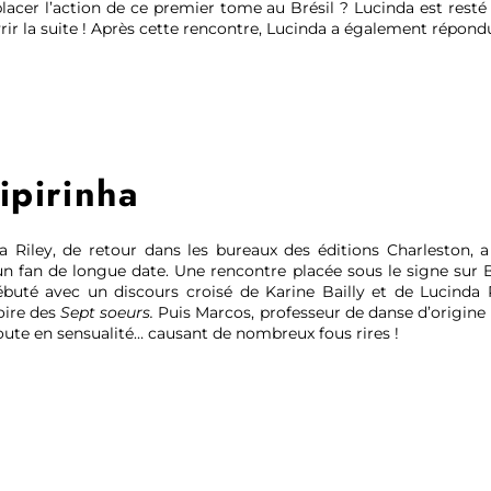
placer l’action de ce premier tome au Brésil ? Lucinda est rest
ir la suite ! Après cette rencontre, Lucinda a également répondu 
ipirinha
da Riley, de retour dans les bureaux des éditions Charleston, 
n fan de longue date. Une rencontre placée sous le signe sur 
ébuté avec un discours croisé de Karine Bailly et de Lucinda 
oire des
Sept soeurs.
Puis Marcos, professeur de danse d’origine b
oute en sensualité… causant de nombreux fous rires !